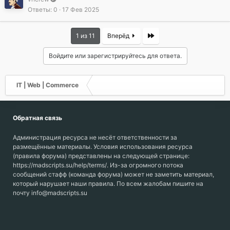
Ответы
0
17 Фев 2025
Last
1 из 11
Вперёд
Войдите или зарегистрируйтесь для ответа.
IT | Web | Commerce
Обратная связь
Администрация ресурса не несёт ответственности за
размещённые материалы. Условия использования ресурса
(правила форума) представлены на следующей странице:
https://madscripts.su/help/terms/. Из-за огромного потока
сообщений стафф (команда форума) может не заметить материал,
который нарушает наши правила. По всем жалобам пишите на
почту info@madscripts.su