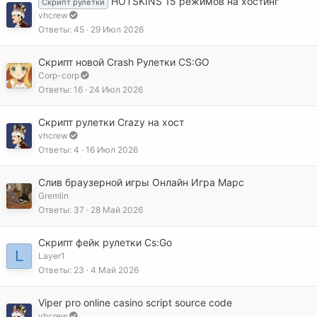
HOTSKINS 15 режимов на хостинг
Скрипт рулетки
vhcrew
Ответы
45
29 Июл 2026
Скрипт новой Crash Рулетки CS:GO
Corp-corp
Ответы
16
24 Июл 2026
Скрипт рулетки Crazy на хост
vhcrew
Ответы
4
16 Июл 2026
Слив браузерной игры Онлайн Игра Марс
Gremlin
Ответы
37
28 Май 2026
Скрипт фейк рулетки Cs:Go
L
Layer1
Ответы
23
4 Май 2026
Viper pro online casino script source code
vhcrew