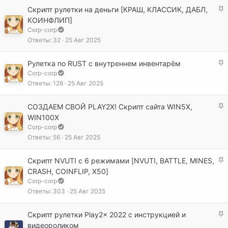
п
З
Скрипт рулетки на деньги [КРАШ, КЛАССИК, ДАБЛ,
л
а
КОИНФЛИП]
е
к
Corp-corp
н
р
Ответы
32
25 Авг 2025
о
е
п
З
Рулетка по RUST с внутреннем инвентарём
л
а
Corp-corp
е
к
Ответы
126
25 Авг 2025
н
р
о
е
З
СОЗДАЕМ СВОЙ PLAY2X! Скрипт сайта WIN5X,
п
а
WIN100X
л
к
Corp-corp
е
р
Ответы
56
25 Авг 2025
н
е
о
п
З
Скрипт NVUTI с 6 режимами [NVUTI, BATTLE, MINES,
л
а
CRASH, COINFLIP, X50]
е
к
Corp-corp
н
р
Ответы
303
25 Авг 2025
о
е
п
З
Скрипт рулетки Play2x 2022 с инструкцией и
л
а
видеороликом
е