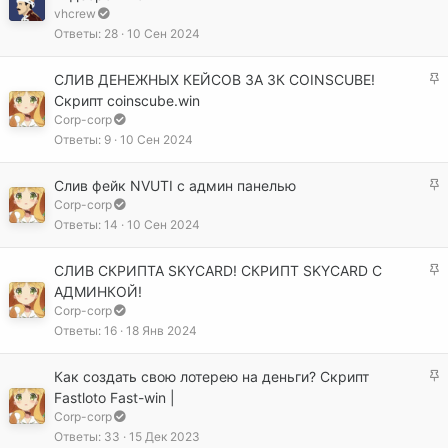
к
vhcrew
н
р
Ответы
28
10 Сен 2024
о
е
п
З
СЛИВ ДЕНЕЖНЫХ КЕЙСОВ ЗА 3К COINSCUBE!
л
а
Скрипт coinscube.win
е
к
Corp-corp
н
р
Ответы
9
10 Сен 2024
о
е
п
З
Слив фейк NVUTI с админ панелью
л
а
Corp-corp
е
к
Ответы
14
10 Сен 2024
н
р
о
е
З
СЛИВ СКРИПТА SKYCARD! СКРИПТ SKYCARD С
п
а
АДМИНКОЙ!
л
к
Corp-corp
е
р
Ответы
16
18 Янв 2024
н
е
о
п
З
Как создать свою лотерею на деньги? Скрипт
л
а
Fastloto Fast-win |
е
к
Corp-corp
н
р
Ответы
33
15 Дек 2023
о