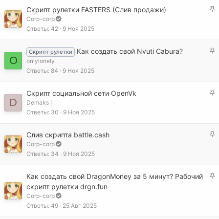
е
З
Скрипт рулетки FASTERS (Слив продажи)
п
а
Corp-corp
л
к
Ответы
42
9 Ноя 2025
е
р
н
е
З
о
Как создать свой Nvuti Cabura?
Скрипт рулетки
п
O
а
onlylonely
л
к
Ответы
84
9 Ноя 2025
е
р
н
е
о
З
Скрипт социальной сети OpenVk
п
D
а
Demaks I
л
к
Ответы
30
9 Ноя 2025
е
р
н
е
о
З
Слив скрипта battle.cash
п
а
Corp-corp
л
к
Ответы
34
9 Ноя 2025
е
р
н
е
З
о
Как создать свой DragonMoney за 5 минут? Рабочий
п
а
скрипт рулетки drgn.fun
л
к
Corp-corp
е
р
Ответы
49
25 Авг 2025
н
е
о