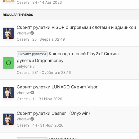
к
Ответы
34
14 Авг 2023
е
р
н
е
о
п
л
Скрипт рулетки VISOR с игровыми слотами и админкой
е
vhcrew
н
Ответы
25
Вчера в 02:49
о
Как создать свой Play2x? Скрипт
Скрипт рулетки
рулетки Dragonmoney
O
onlylonely
Ответы
531
Суббота в 23:16
Скрипт рулетки LUNADO Скрипт Visor
vhcrew
Ответы
11
31 Июл 2026
Скрипт рулетки Casher1 (Onyxwin)
vhcrew
Ответы
44
31 Июл 2026