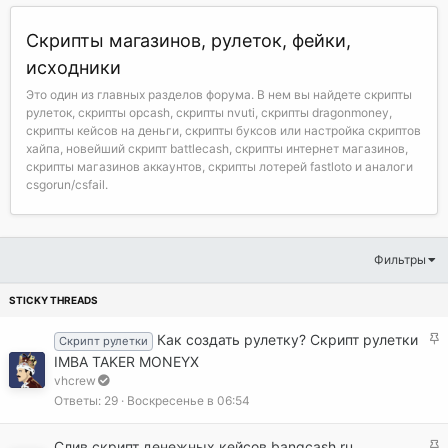
Скрипты магазинов, рулеток, фейки,
исходники
Это один из главных разделов форума. В нем вы найдете скрипты
рулеток, скрипты opcash, скрипты nvuti, скрипты dragonmoney,
скрипты кейсов на деньги, скрипты буксов или настройка скриптов
хайпа, новейший скрипт battlecash, скрипты интернет магазинов,
скрипты магазинов аккаунтов, скрипты лотерей fastloto и аналоги
csgorun/csfail.
Фильтры
З
Как создать рулетку? Скрипт рулетки
Скрипт рулетки
а
IMBA TAKER MONEYX
к
vhcrew
р
Ответы
29
Воскресенье в 06:54
е
п
З
Слив скрипт денежных кейсов bangcash.ru