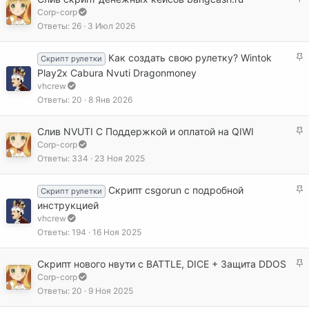
л
а
Corp-corp
е
к
Ответы
26
3 Июл 2026
н
р
о
е
З
Как создать свою рулетку? Wintok
Скрипт рулетки
п
а
Play2x Cabura Nvuti Dragonmoney
л
к
vhcrew
е
р
Ответы
20
8 Янв 2026
н
е
о
п
З
Слив NVUTI С Поддержкой и оплатой на QIWI
л
а
Corp-corp
е
к
Ответы
334
23 Ноя 2025
н
р
о
е
З
Скрипт csgorun с подробной
Скрипт рулетки
п
а
инструкцией
л
к
vhcrew
е
р
Ответы
194
16 Ноя 2025
н
е
о
п
З
Скрипт нового нвути с BATTLE, DICE + Защита DDOS
л
а
Corp-corp
е
к
Ответы
20
9 Ноя 2025
н
р
о