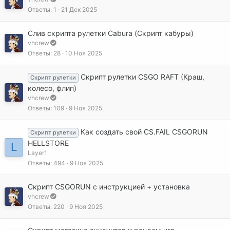
Ответы
1
21 Дек 2025
Слив скрипта рулетки Cabura (Скрипт кабуры)
vhcrew
Ответы
28
10 Ноя 2025
Скрипт рулетки CSGO RAFT (Краш,
Скрипт рулетки
колесо, флип)
vhcrew
Ответы
109
9 Ноя 2025
Как создать свой CS.FAIL CSGORUN
Скрипт рулетки
HELLSTORE
L
Layer1
Ответы
494
9 Ноя 2025
Скрипт CSGORUN с инструкцией + установка
vhcrew
Ответы
220
9 Ноя 2025