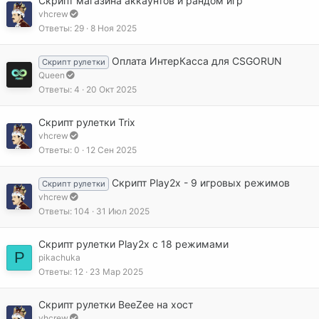
Скрипт магазина аккаунтов и рандом игр
vhcrew
Ответы
29
8 Ноя 2025
Оплата ИнтерКасса для CSGORUN
Скрипт рулетки
Queen
Ответы
4
20 Окт 2025
Cкрипт рулетки Trix
vhcrew
Ответы
0
12 Сен 2025
Скрипт Play2x - 9 игровых режимов
Скрипт рулетки
vhcrew
Ответы
104
31 Июл 2025
Скрипт рулетки Play2x c 18 режимами
P
pikachuka
Ответы
12
23 Мар 2025
Скрипт рулетки BeeZee на хост
vhcrew