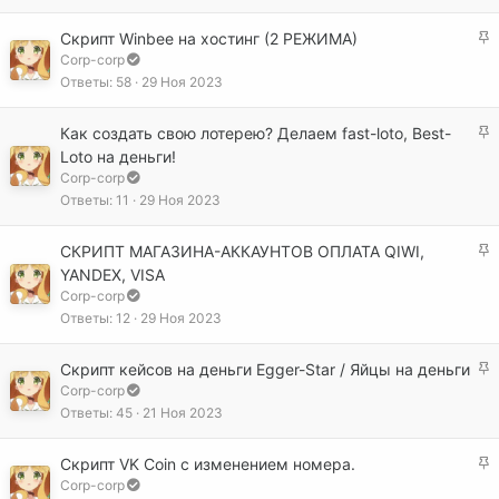
е
п
З
Скрипт Winbee на хостинг (2 РЕЖИМА)
л
а
Corp-corp
е
к
Ответы
58
29 Ноя 2023
н
р
о
е
З
Как создать свою лотерею? Делаем fast-loto, Best-
п
а
Loto на деньги!
л
к
Corp-corp
е
р
Ответы
11
29 Ноя 2023
н
е
о
п
З
СКРИПТ МАГАЗИНА-АККАУНТОВ ОПЛАТА QIWI,
л
а
YANDEX, VISA
е
к
Corp-corp
н
р
Ответы
12
29 Ноя 2023
о
е
п
З
Скрипт кейсов на деньги Egger-Star / Яйцы на деньги
л
а
Corp-corp
е
к
Ответы
45
21 Ноя 2023
н
р
о
е
З
Скрипт VK Coin с изменением номера.
п
а
Corp-corp
л