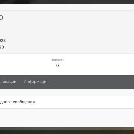
10
023
23
Новости
0
бликации
Информация
 одного сообщения.