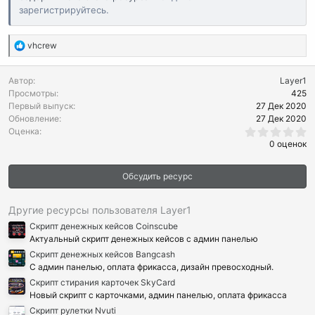
зарегистрируйтесь.
Р
vhcrew
е
а
Автор
Layer1
к
Просмотры
425
ц
Первый выпуск
27 Дек 2020
и
Обновление
27 Дек 2020
и
0
Оценка
:
.
0 оценок
0
0
з
Обсудить ресурс
в
ё
з
д
Другие ресурсы пользователя Layer1
Скрипт денежных кейсов Coinscube
Актуальный скрипт денежных кейсов с админ панелью
Скрипт денежных кейсов Bangcash
С админ панелью, оплата фрикасса, дизайн превосходный.
Скрипт стирания карточек SkyCard
Новый скрипт с карточками, админ панелью, оплата фрикасса
Скрипт рулетки Nvuti