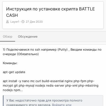
Инструкция по установке скрипта BATTLE
CASH
А
Д
Layer1
27 Дек 2020
в
а
т
т
о
а
Обзор
Обсуждение
р
с
о
з
1) Подключаемся по ssh например (Putty) , Вводим команды по
д
очереди (Обязательно)
а
н
Команды:
и
я
apt-get update
apt install -y nano mc curl build-essential nginx php-fpm php-
mcrypt git php-mysql nodejs redis-server php-xml php-mbstring
nodejs npm...
У Вас недостаточно прав для просмотра полного
содержимого этого ресурса.
Войдите или