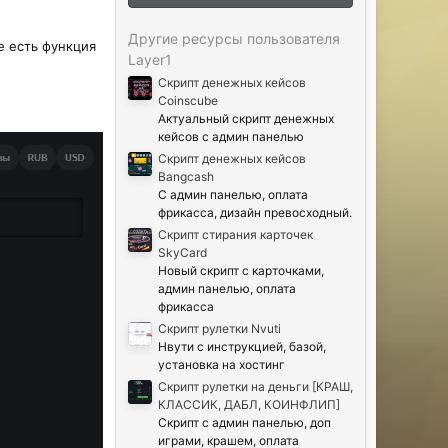
ё
з
д
Другие ресурсы пользователя
е есть функция
Layer1
Скрипт денежных кейсов
Coinscube
Актуальный скрипт денежных
кейсов с админ панелью
Скрипт денежных кейсов
Bangcash
С админ панелью, оплата
фрикасса, дизайн превосходный.
Скрипт стирания карточек
SkyCard
Новый скрипт с карточками,
админ панелью, оплата
фрикасса
Скрипт рулетки Nvuti
Нвути с инструкцией, базой,
установка на хостинг
Скрипт рулетки на деньги [КРАШ,
КЛАССИК, ДАБЛ, КОИНФЛИП]
Скрипт с админ панелью, доп
играми, крашем, оплата