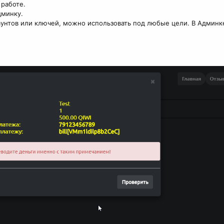
 работе.
дминку.
аунтов или ключей, можно использовать под любые цели. В Админк