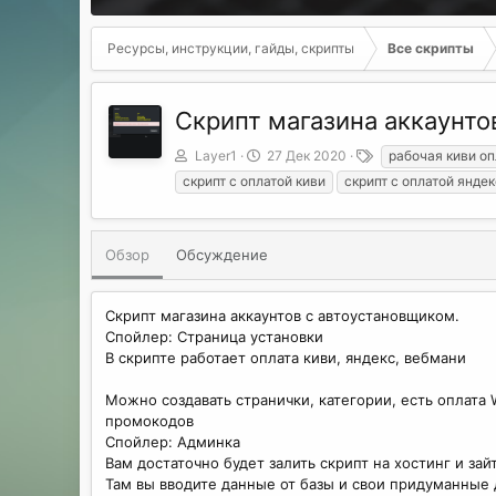
Ресурсы, инструкции, гайды, скрипты
Все скрипты
Скрипт магазина аккаунт
А
Д
Т
Layer1
27 Дек 2020
рабочая киви оп
в
а
е
скрипт с оплатой киви
скрипт с оплатой яндек
т
т
г
о
а
и
р
с
о
Обзор
Обсуждение
з
д
а
Скрипт магазина аккаунтов с автоустановщиком.
н
Спойлер: Страница установки
и
В скрипте работает оплата киви, яндекс, вебмани
я
Можно создавать странички, категории, есть оплата 
промокодов
Спойлер: Админка
Вам достаточно будет залить скрипт на хостинг и зай
Там вы вводите данные от базы и свои придуманные