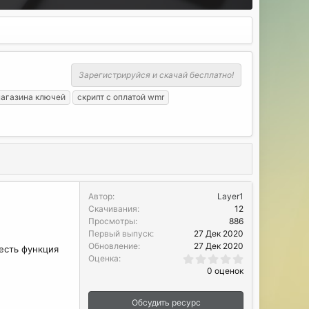
Зарегистрируйся и скачай бесплатно!
магазина ключей
скрипт с оплатой wmr
Автор
Layer1
Скачивания
12
Просмотры
886
Первый выпуск
27 Дек 2020
Обновление
27 Дек 2020
 есть функция
0
Оценка
.
0 оценок
0
0
з
Обсудить ресурс
в