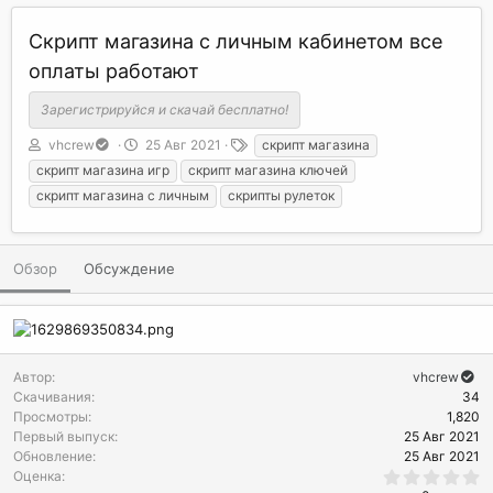
Скрипт магазина с личным кабинетом все
оплаты работают
Зарегистрируйся и скачай бесплатно!
А
Д
Т
vhcrew
25 Авг 2021
скрипт магазина
в
а
е
скрипт магазина игр
скрипт магазина ключей
т
т
г
скрипт магазина с личным
скрипты рулеток
о
а
и
р
с
о
з
Обзор
Обсуждение
д
а
н
и
я
Автор
vhcrew
Скачивания
34
Просмотры
1,820
Первый выпуск
25 Авг 2021
Обновление
25 Авг 2021
0
Оценка
.