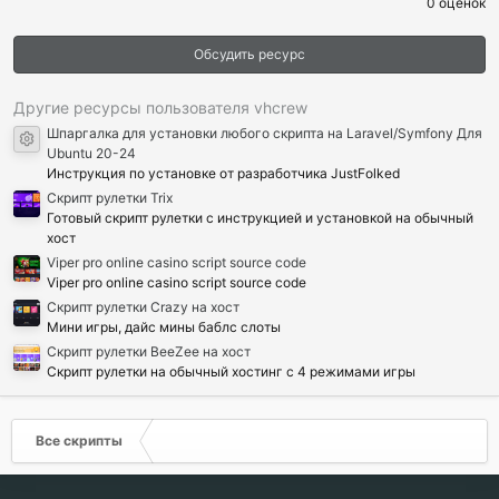
0 оценок
0
0
з
Обсудить ресурс
в
ё
з
д
Другие ресурсы пользователя vhcrew
Шпаргалка для установки любого скрипта на Laravel/Symfony Для
Иконка ресурса
Ubuntu 20-24
Инструкция по установке от разработчика JustFolked
Cкрипт рулетки Trix
Готовый скрипт рулетки с инструкцией и установкой на обычный
хост
Viper pro online casino script source code
Viper pro online casino script source code
Скрипт рулетки Crazy на хост
Мини игры, дайс мины баблс слоты
Скрипт рулетки BeeZee на хост
Скрипт рулетки на обычный хостинг с 4 режимами игры
Все скрипты