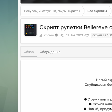
Ресурсы, инструкции, гайды, скрипты
Все скрипты
Скрипт рулетки Bellereve 
А
Д
Т
vhcrew
11 Ноя 2021
скрипт за 15
в
а
е
т
т
г
о
а
и
Обзор
Обсуждение
р
с
о
з
д
а
н
и
Новый ск
я
Опубликован бес
● 7 режимов игры: 
● Скрипт напис
● Новый, придум