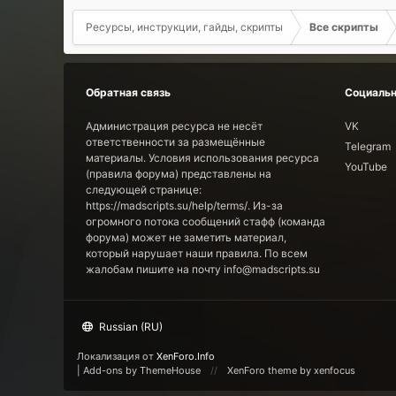
Ресурсы, инструкции, гайды, скрипты
Все скрипты
Обратная связь
Социальн
Администрация ресурса не несёт
VK
ответственности за размещённые
Telegram
материалы. Условия использования ресурса
YouTube
(правила форума) представлены на
следующей странице:
https://madscripts.su/help/terms/. Из-за
огромного потока сообщений стафф (команда
форума) может не заметить материал,
который нарушает наши правила. По всем
жалобам пишите на почту info@madscripts.su
Russian (RU)
Локализация от
XenForo.Info
|
Add-ons by ThemeHouse
XenForo theme by xenfocus