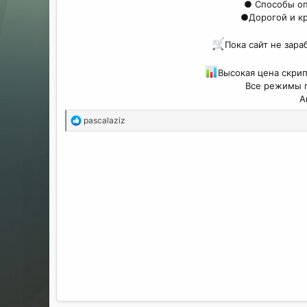
● Способы оп
●Дорогой и кр
Пока сайт не зара
Высокая цена скрип
Все режимы п
А
Р
pascalaziz
е
а
к
ц
и
и
: