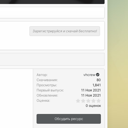
Зарегистрируйся и скачай бесплатно!
Автор
vhcrew
Скачивания
80
Просмотры
1,841
Первый выпуск
11 Ноя 2021
Обновление
11 Ноя 2021
0
Оценка
.
0 оценок
0
0
з
Обсудить ресурс
в
ё