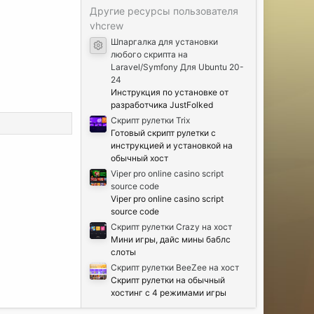
з
д
Другие ресурсы пользователя
vhcrew
Шпаргалка для установки
Иконка ресурса
любого скрипта на
Laravel/Symfony Для Ubuntu 20-
24
Инструкция по установке от
разработчика JustFolked
Cкрипт рулетки Trix
Готовый скрипт рулетки с
инструкцией и установкой на
обычный хост
Viper pro online casino script
source code
Viper pro online casino script
source code
Скрипт рулетки Crazy на хост
Мини игры, дайс мины баблс
слоты
Скрипт рулетки BeeZee на хост
Скрипт рулетки на обычный
хостинг с 4 режимами игры