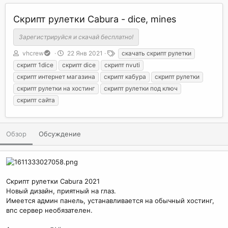
Скрипт рулетки Cabura - dice, mines
Зарегистрируйся и скачай бесплатно!
А
Д
Т
vhcrew
22 Янв 2021
скачать скрипт рулетки
в
а
е
скрипт 1dice
скрипт dice
скрипт nvuti
т
т
г
скрипт интернет магазина
скрипт кабура
скрипт рулетки
о
а
и
скрипт рулетки на хостинг
скрипт рулетки под ключ
р
с
о
скрипт сайта
з
д
а
Обзор
Обсуждение
н
и
я
Скрипт рулетки Cabura 2021
Новый дизайн, приятный на глаз.
Имеется админ панель, устанавливается на обычный хостинг,
впс сервер необязателен.