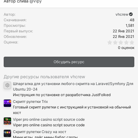
Автор слива
@Vipy
Автор
vhcrew
Скачивания
48
Просмотры
1,581
Первый выпуск
22 Янв 2021
Обновление
22 Янв 2021
0
Оценка
.
0 оценок
0
0
з
Обсудить ресурс
в
ё
з
д
Другие ресурсы пользователя vhcrew
Шпаргалка для установки любого скрипта на Laravel/Symfony Для
Иконка ресурса
Ubuntu 20-24
Инструкция по установке от разработчика JustFolked
Cкрипт рулетки Trix
Готовый скрипт рулетки с инструкцией и установкой на обычный
хост
Viper pro online casino script source code
Viper pro online casino script source code
Скрипт рулетки Crazy на хост
Мини игры, дайс мины баблс слоты