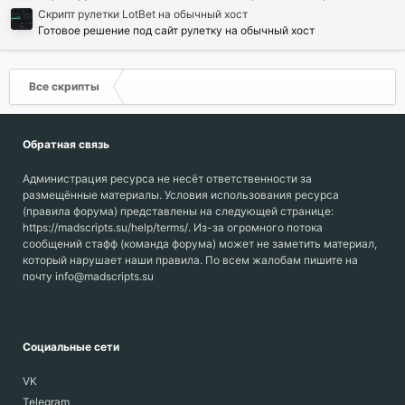
Скрипт рулетки LotBet на обычный хост
Готовое решение под сайт рулетку на обычный хост
Все скрипты
Обратная связь
Администрация ресурса не несёт ответственности за
размещённые материалы. Условия использования ресурса
(правила форума) представлены на следующей странице:
https://madscripts.su/help/terms/. Из-за огромного потока
сообщений стафф (команда форума) может не заметить материал,
который нарушает наши правила. По всем жалобам пишите на
почту info@madscripts.su
Социальные сети
VK
Telegram