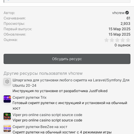
е
а
Автор
vhcrew
к
Скачивания
61
ц
Просмотры
2,933
и
Первый выпуск
15 Мар 2025
и
Обновление
15 Мар 2025
:
0
Оценка
.
0 оценок
0
0
з
Обсудить ресурс
в
ё
з
д
Другие ресурсы пользователя vhcrew
Шпаргалка для установки любого скрипта на Laravel/Symfony Для
Иконка ресурса
Ubuntu 20-24
Инструкция по установке от разработчика JustFolked
Cкрипт рулетки Trix
Готовый скрипт рулетки с инструкцией и установкой на обычный
хост
Viper pro online casino script source code
Viper pro online casino script source code
Скрипт рулетки BeeZee на хост
Скрипт рулетки на обычный хостинг с 4 режимами игры