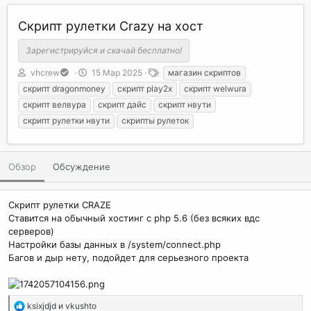
Скрипт рулетки Crazy на хост
Зарегистрируйся и скачай бесплатно!
А
Д
Т
vhcrew
15 Мар 2025
магазин скриптов
в
а
е
скрипт dragonmoney
скрипт play2x
скрипт welwura
т
т
г
скрипт велвура
скрипт дайс
скрипт нвути
о
а
и
скрипт рулетки нвути
скрипты рулеток
р
с
о
з
д
Обзор
Обсуждение
а
н
и
Скрипт рулетки CRAZE
я
Ставится на обычный хостинг с php 5.6 (без всяких вдс
серверов)
Настройки базы данных в /system/connect.php
Багов и дыр нету, подойдет для серьезного проекта
Р
ksixjdjd
и
vkushto