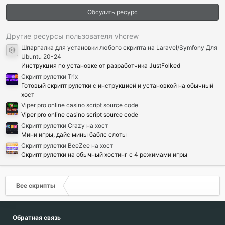
0
з
Обсудить ресурс
в
ё
з
д
Другие ресурсы пользователя vhcrew
Шпаргалка для установки любого скрипта на Laravel/Symfony Для
Иконка ресурса
Ubuntu 20-24
Инструкция по установке от разработчика JustFolked
Cкрипт рулетки Trix
Готовый скрипт рулетки с инструкцией и установкой на обычный
хост
Viper pro online casino script source code
Viper pro online casino script source code
Скрипт рулетки Crazy на хост
Мини игры, дайс мины баблс слоты
Скрипт рулетки BeeZee на хост
Скрипт рулетки на обычный хостинг с 4 режимами игры
Все скрипты
Обратная связь