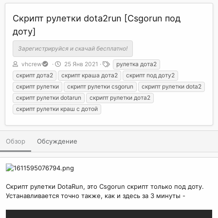
Скрипт рулетки dota2run [Csgorun под
доту]
Зарегистрируйся и скачай бесплатно!
А
Д
Т
vhcrew
25 Янв 2021
рулетка дота2
в
а
е
скрипт дота2
скрипт краша дота2
скрипт под доту2
т
т
г
скрипт рулетки
скрипт рулетки csgorun
скрипт рулетки dota2
о
а
и
скрипт рулетки dotarun
скрипт рулетки дота2
р
с
о
скрипт рулетки краш с дотой
з
д
а
Обзор
Обсуждение
н
и
я
Скрипт рулетки DotaRun, это Csgorun скрипт только под доту.
Устанавливается точно также, как и здесь за 3 минуты -