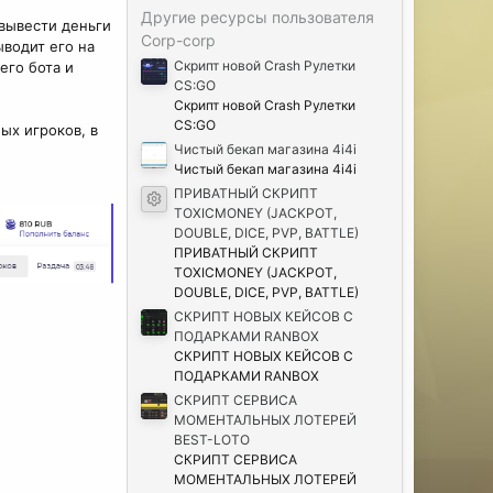
з
д
Другие ресурсы пользователя
 вывести деньги
Corp-corp
ыводит его на
Скрипт новой Crash Рулетки
его бота и
CS:GO
Скрипт новой Crash Рулетки
CS:GO
ых игроков, в
Чистый бекап магазина 4i4i
Чистый бекап магазина 4i4i
ПРИВАТНЫЙ СКРИПТ
Иконка ресурса
TOXICMONEY (JACKPOT,
DOUBLE, DICE, PVP, BATTLE)
ПРИВАТНЫЙ СКРИПТ
TOXICMONEY (JACKPOT,
DOUBLE, DICE, PVP, BATTLE)
СКРИПТ НОВЫХ КЕЙСОВ С
ПОДАРКАМИ RANBOX
СКРИПТ НОВЫХ КЕЙСОВ С
ПОДАРКАМИ RANBOX
СКРИПТ СЕРВИСА
МОМЕНТАЛЬНЫХ ЛОТЕРЕЙ
BEST-LOTO
СКРИПТ СЕРВИСА
МОМЕНТАЛЬНЫХ ЛОТЕРЕЙ