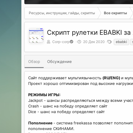
Ресурсы, инструкции, гайды, скрипты
Все скрипты
Скрипт рулетки EBABKI за 
А
Д
Т
Corp-corp
20 Дек 2020
ebabki
в
а
е
т
т
г
о
а
и
Обзор
Обсуждение
р
с
о
з
Сайт поддерживает мультиязычность
(RU/ENG)
и мул
д
Проект хорошо оптимизирован под высокие нагрузки,
а
н
РЕЖИМЫ ИГРЫ:
и
я
Jackpot - шансы распределяються между всеми учас
Crash - шанс на победу определяет сайт
Dice - шанс на победу определяет сайт
Пополнение
- система freekassa позволяет пополнит
пополнение СКИНАМИ.