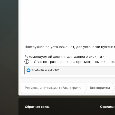
Инструкции по установке нет, для установки нужен: no
Рекомендуемый хостинг для данного скрипта -
У вас нет разрешения на просмотр ссылки, по
Р
TheNofis
и
sylor161
е
а
к
Ресурсы, инструкции, гайды, скрипты
Все скрипты
ц
и
и
:
Обратная связь
Социальн