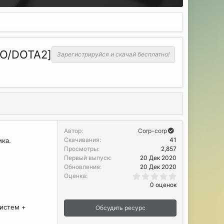
SGO/DOTA2]
Зарегистрируйся и скачай бесплатно!
Автор
Corp-corp
Скачивания
41
ика.
Просмотры
2,857
Первый выпуск
20 Дек 2020
Обновление
20 Дек 2020
0
Оценка
.
0 оценок
0
0
з
систем +
Обсудить ресурс
в
ё