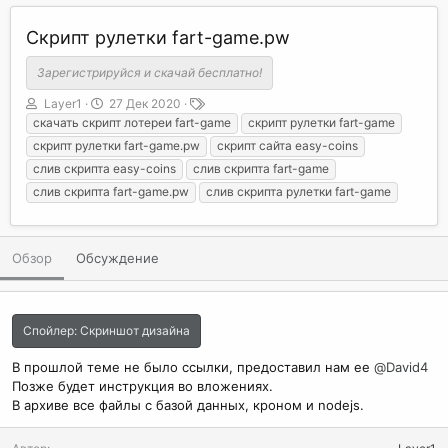
Скрипт рулетки fart-game.pw
Зарегистрируйся и скачай бесплатно!
А
Д
Т
Layer1
27 Дек 2020
в
а
е
скачать скрипт лотереи fart-game
скрипт рулетки fart-game
т
т
г
скрипт рулетки fart-game.pw
скрипт сайта easy-coins
о
а
и
слив скрипта easy-coins
слив скрипта fart-game
р
с
слив скрипта fart-game.pw
слив скрипта рулетки fart-game
о
з
д
а
Обзор
Обсуждение
н
и
я
Спойлер:
Скриншот дизайна
В прошлой теме не было ссылки, предоставил нам ее
@David4
Позже будет инструкция во вложениях.
В архиве все файлы с базой данных, кроном и nodejs.