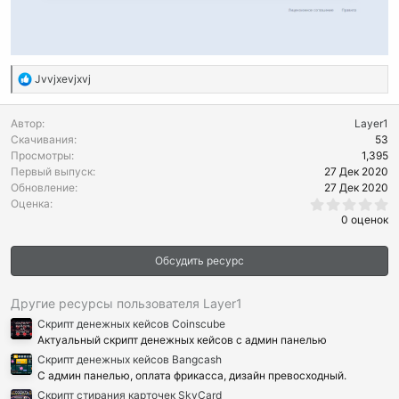
Р
Jvvjxevjxvj
е
а
Автор
Layer1
к
Скачивания
53
ц
Просмотры
1,395
и
Первый выпуск
27 Дек 2020
и
Обновление
27 Дек 2020
:
0
Оценка
.
0 оценок
0
0
з
Обсудить ресурс
в
ё
з
д
Другие ресурсы пользователя Layer1
Скрипт денежных кейсов Coinscube
Актуальный скрипт денежных кейсов с админ панелью
Скрипт денежных кейсов Bangcash
С админ панелью, оплата фрикасса, дизайн превосходный.
Скрипт стирания карточек SkyCard