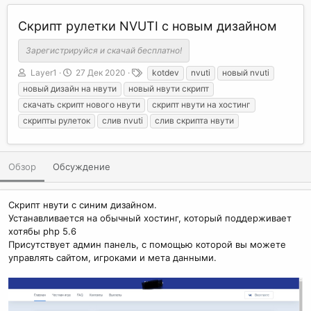
Скрипт рулетки NVUTI с новым дизайном
Зарегистрируйся и скачай бесплатно!
А
Д
Т
Layer1
27 Дек 2020
kotdev
nvuti
новый nvuti
в
а
е
новый дизайн на нвути
новый нвути скрипт
т
т
г
скачать скрипт нового нвути
скрипт нвути на хостинг
о
а
и
скрипты рулеток
слив nvuti
слив скрипта нвути
р
с
о
з
д
Обзор
Обсуждение
а
н
и
Скрипт нвути с синим дизайном.
я
Устанавливается на обычный хостинг, который поддерживает
хотябы php 5.6
Присутствует админ панель, с помощью которой вы можете
управлять сайтом, игроками и мета данными.