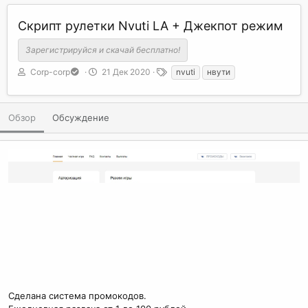
Скрипт рулетки Nvuti LA + Джекпот режим
Зарегистрируйся и скачай бесплатно!
А
Д
Т
Corp-corp
21 Дек 2020
nvuti
нвути
в
а
е
т
т
г
о
а
и
Обзор
Обсуждение
р
с
о
з
д
а
н
и
я
Сделана система промокодов.