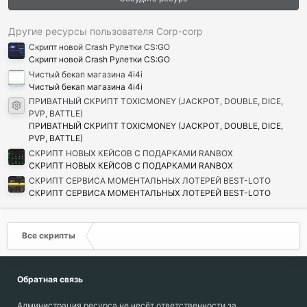
в
ё
з
д
Другие ресурсы пользователя Corp-corp
Скрипт новой Crash Рулетки CS:GO
Скрипт новой Crash Рулетки CS:GO
Чистый бекап магазина 4i4i
Чистый бекап магазина 4i4i
ПРИВАТНЫЙ СКРИПТ TOXICMONEY (JACKPOT, DOUBLE, DICE,
Иконка ресурса
PVP, BATTLE)
ПРИВАТНЫЙ СКРИПТ TOXICMONEY (JACKPOT, DOUBLE, DICE,
PVP, BATTLE)
СКРИПТ НОВЫХ КЕЙСОВ С ПОДАРКАМИ RANBOX
СКРИПТ НОВЫХ КЕЙСОВ С ПОДАРКАМИ RANBOX
СКРИПТ СЕРВИСА МОМЕНТАЛЬНЫХ ЛОТЕРЕЙ BEST-LOTO
СКРИПТ СЕРВИСА МОМЕНТАЛЬНЫХ ЛОТЕРЕЙ BEST-LOTO
Все скрипты
Обратная связь
Администрация ресурса не несёт ответственности за