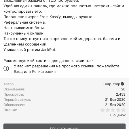
Ежедневная раздача от 1 до 100 рублей.
Удобная админ-панель, где можно полностью настроить сайт и
контролировать его.
Пополнения через Free-Kass'y, выводы ручные.
Реферальная система.
Настраиваемые боты.
Накрученный онлайн.
Также присутствует чат с привелегией модератора, банами и
удалением сообщений.
Уникальный режим JackPot.
Рекомендуемый хостинг для данного скрипта -
У вас нет разрешения на просмотр ссылки, пожалуйста
Вход
или
Регистрация
Автор
Corp-corp
Скачивания
20
Просмотры
2,453
Первый выпуск
21 Дек 2020
Обновление
21 Дек 2020
0
Оценка
.
0 оценок
0
0
з
Обсудить ресурс