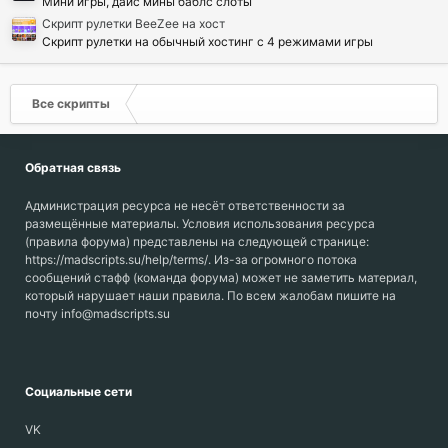
Мини игры, дайс мины баблс слоты
Скрипт рулетки BeeZee на хост
Скрипт рулетки на обычный хостинг с 4 режимами игры
Все скрипты
Обратная связь
Администрация ресурса не несёт ответственности за
размещённые материалы. Условия использования ресурса
(правила форума) представлены на следующей странице:
https://madscripts.su/help/terms/. Из-за огромного потока
сообщений стафф (команда форума) может не заметить материал,
который нарушает наши правила. По всем жалобам пишите на
почту info@madscripts.su
Социальные сети
VK