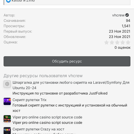
katour
и
Zimo
е
а
Автор
vhcrew
к
Скачивания
94
ц
Просмотры
1,541
и
Первый выпуск
23 Ноя 2021
и
Обновление
23 Ноя 2021
:
0
Оценка
.
0 оценок
0
0
з
Обсудить ресурс
в
ё
з
д
Другие ресурсы пользователя vhcrew
Шпаргалка для установки любого скрипта на Laravel/Symfony Для
Иконка ресурса
Ubuntu 20-24
Инструкция по установке от разработчика JustFolked
Cкрипт рулетки Trix
Готовый скрипт рулетки с инструкцией и установкой на обычный
хост
Viper pro online casino script source code
Viper pro online casino script source code
Скрипт рулетки Crazy на хост