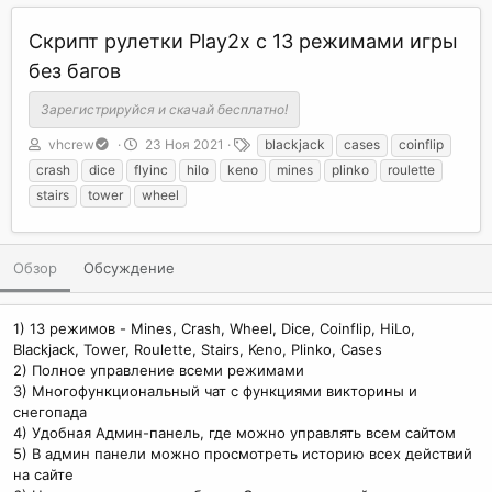
Скрипт рулетки Play2x с 13 режимами игры
без багов
Зарегистрируйся и скачай бесплатно!
А
Д
Т
vhcrew
23 Ноя 2021
blackjack
cases
coinflip
в
а
е
crash
dice
flyinc
hilo
keno
mines
plinko
roulette
т
т
г
stairs
tower
wheel
о
а
и
р
с
о
з
Обзор
Обсуждение
д
а
н
1) 13 режимов - Mines, Crash, Wheel, Dice, Coinflip, HiLo,
и
Blackjack, Tower, Roulette, Stairs, Keno, Plinko, Cases
я
2) Полное управление всеми режимами
3) Многофункциональный чат с функциями викторины и
снегопада
4) Удобная Админ-панель, где можно управлять всем сайтом
5) В админ панели можно просмотреть историю всех действий
на сайте