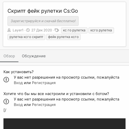
Скрипт фейк рулетки Cs:Go
Зарегистрируйся и скачай бесплатно!
А
Д
Т
Layer1
27 Дек 2020
кс го рулетка
ксго рулетка
в
а
е
рулетка ксго скрипт
фейк рулетка ксго
т
т
г
о
а
и
р
с
о
Обзор
Обсуждение
з
д
а
Как установить?
н
У вас нет разрешения на просмотр ссылки, пожалуйста
и
Вход
или
Регистрация
я
Хотите что бы мы все настроили и установили с ботом?
У вас нет разрешения на просмотр ссылки, пожалуйста
Вход
или
Регистрация
[/