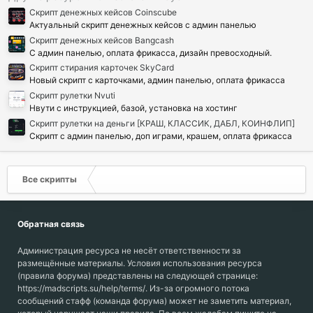
Скрипт денежных кейсов Coinscube
Актуальный скрипт денежных кейсов с админ панелью
Скрипт денежных кейсов Bangcash
С админ панелью, оплата фрикасса, дизайн превосходный.
Скрипт стирания карточек SkyCard
Новый скрипт с карточками, админ панелью, оплата фрикасса
Скрипт рулетки Nvuti
Нвути с инструкцией, базой, установка на хостинг
Скрипт рулетки на деньги [КРАШ, КЛАССИК, ДАБЛ, КОИНФЛИП]
Скрипт с админ панелью, доп играми, крашем, оплата фрикасса
Все скрипты
Обратная связь
Администрация ресурса не несёт ответственности за
размещённые материалы. Условия использования ресурса
(правила форума) представлены на следующей странице:
https://madscripts.su/help/terms/. Из-за огромного потока
сообщений стафф (команда форума) может не заметить материал,