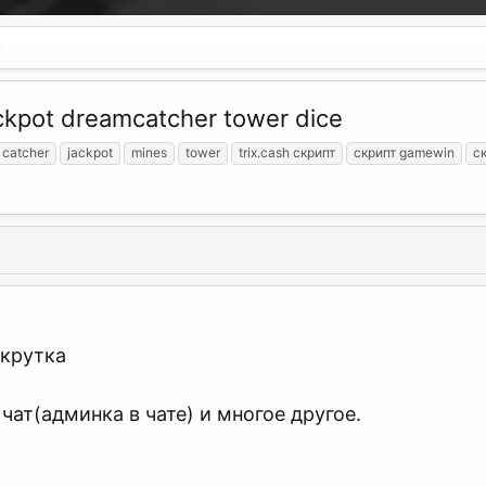
kpot dreamcatcher tower dice
 catcher
jackpot
mines
tower
trix.cash скрипт
скрипт gamewin
ск
дкрутка
чат(админка в чате) и многое другое.