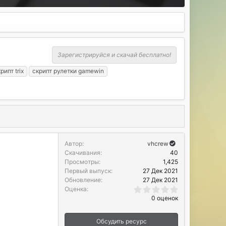
Зарегистрируйся и скачай бесплатно!
рипт trix
скрипт рулетки gamewin
Автор
vhcrew
Скачивания
40
Просмотры
1,425
Первый выпуск
27 Дек 2021
Обновление
27 Дек 2021
0
Оценка
.
0 оценок
0
0
з
Обсудить ресурс
в