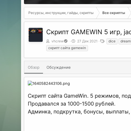
Ресурсы, инструкции, гайды, скрипты
Все скрипты
Скрипт GAMEWIN 5 игр, jac
А
Д
Т
vhcrew
27 Дек 2021
dice
dream
в
а
е
скрипт сайта gamewin
т
т
г
о
а
и
р
с
о
Обзор
Обсуждение
з
д
а
н
и
Скрипт сайта GameWin. 5 режимов, по
я
Продавался за 1000-1500 рублей.
Админка, подкрутка, бонусы, выплаты, 