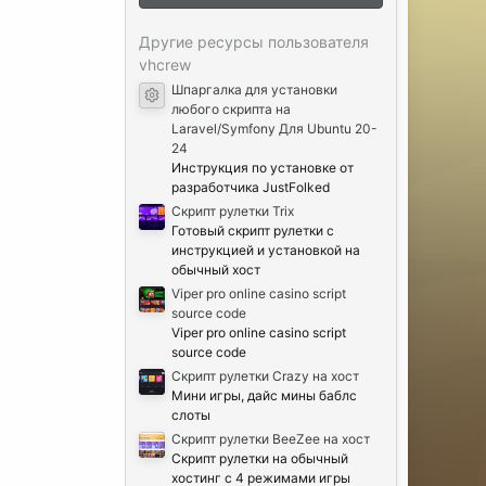
ё
з
д
Другие ресурсы пользователя
vhcrew
Шпаргалка для установки
Иконка ресурса
любого скрипта на
Laravel/Symfony Для Ubuntu 20-
24
Инструкция по установке от
разработчика JustFolked
Cкрипт рулетки Trix
Готовый скрипт рулетки с
инструкцией и установкой на
обычный хост
Viper pro online casino script
source code
Viper pro online casino script
source code
Скрипт рулетки Crazy на хост
Мини игры, дайс мины баблс
слоты
Скрипт рулетки BeeZee на хост
Скрипт рулетки на обычный
хостинг с 4 режимами игры