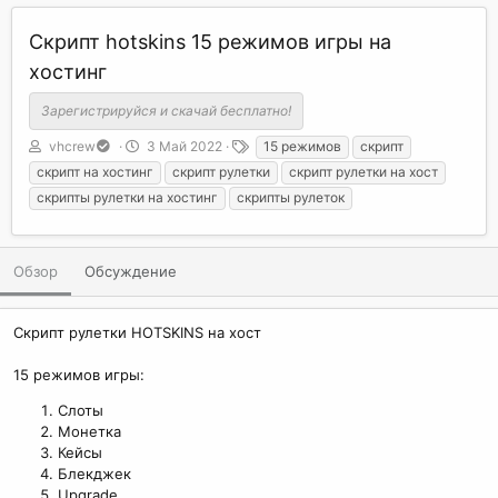
Скрипт hotskins 15 режимов игры на
хостинг
Зарегистрируйся и скачай бесплатно!
А
Д
Т
vhcrew
3 Май 2022
15 режимов
скрипт
в
а
е
скрипт на хостинг
скрипт рулетки
скрипт рулетки на хост
т
т
г
скрипты рулетки на хостинг
скрипты рулеток
о
а
и
р
с
о
з
Обзор
Обсуждение
д
а
н
Скрипт рулетки HOTSKINS на хост
и
я
15 режимов игры:
Слоты
Монетка
Кейсы
Блекджек
Upgrade