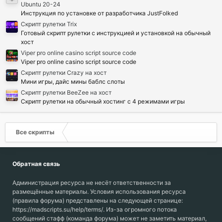
Иконка ресурса
Ubuntu 20-24
Инструкция по установке от разработчика JustFolked
Cкрипт рулетки Trix
Готовый скрипт рулетки с инструкцией и установкой на обычный
хост
Viper pro online casino script source code
Viper pro online casino script source code
Скрипт рулетки Crazy на хост
Мини игры, дайс мины баблс слоты
Скрипт рулетки BeeZee на хост
Скрипт рулетки на обычный хостинг с 4 режимами игры
Все скрипты
Обратная связь
Администрация ресурса не несёт ответственности за
размещённые материалы. Условия использования ресурса
(правила форума) представлены на следующей странице:
https://madscripts.su/help/terms/. Из-за огромного потока
сообщений стафф (команда форума) может не заметить материал,