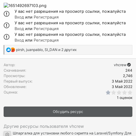
У вас нет разрешения на просмотр ссылки, пожалуйста
Вход
или
Регистрация
У вас нет разрешения на просмотр ссылки, пожалуйста
Вход
или
Регистрация
У вас нет разрешения на просмотр ссылки, пожалуйста
Вход
или
Регистрация
Р
pirsh
,
juanpablo
,
SI_DAN
и 2 других
е
а
Автор
vhcrew
к
Скачивания
244
ц
Просмотры
2,746
и
Первый выпуск
3 Май 2022
и
Обновление
3 Май 2022
:
1
Оценка
.
1 оценок
0
0
з
Обсудить ресурс
в
ё
з
д
Другие ресурсы пользователя vhcrew
Шпаргалка для установки любого скрипта на Laravel/Symfony Для