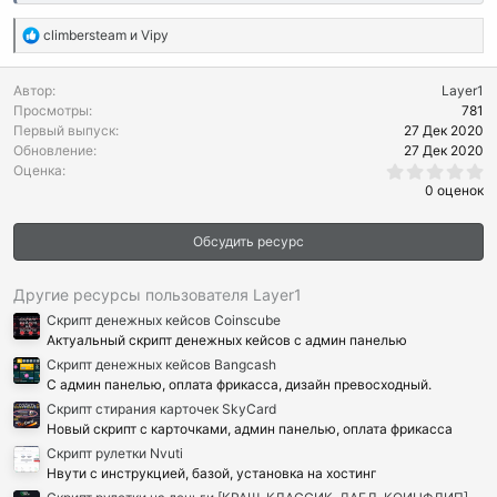
Р
climbersteam
и
Vipy
е
а
Автор
Layer1
к
Просмотры
781
ц
Первый выпуск
27 Дек 2020
и
Обновление
27 Дек 2020
и
0
Оценка
:
.
0 оценок
0
0
з
Обсудить ресурс
в
ё
з
д
Другие ресурсы пользователя Layer1
Скрипт денежных кейсов Coinscube
Актуальный скрипт денежных кейсов с админ панелью
Скрипт денежных кейсов Bangcash
С админ панелью, оплата фрикасса, дизайн превосходный.
Скрипт стирания карточек SkyCard
Новый скрипт с карточками, админ панелью, оплата фрикасса
Скрипт рулетки Nvuti
Нвути с инструкцией, базой, установка на хостинг