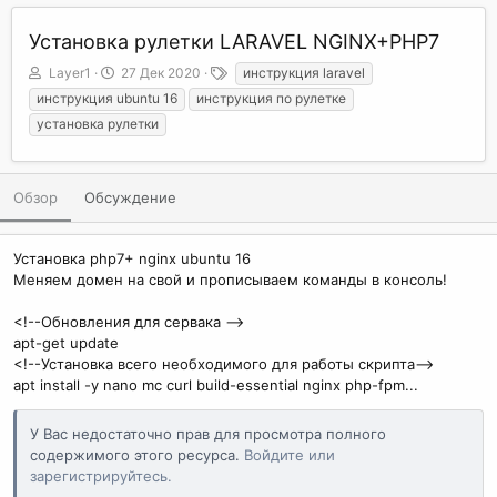
Установка рулетки LARAVEL NGINX+PHP7
А
Д
Т
Layer1
27 Дек 2020
инструкция laravel
в
а
е
инструкция ubuntu 16
инструкция по рулетке
т
т
г
установка рулетки
о
а
и
р
с
о
з
Обзор
Обсуждение
д
а
н
Установка php7+ nginx ubuntu 16
и
Меняем домен на свой и прописываем команды в консоль!
я
<!--Обновления для сервака -->
apt-get update
<!--Установка всего необходимого для работы скрипта-->
apt install -y nano mc curl build-essential nginx php-fpm...
У Вас недостаточно прав для просмотра полного
содержимого этого ресурса.
Войдите или
зарегистрируйтесь.