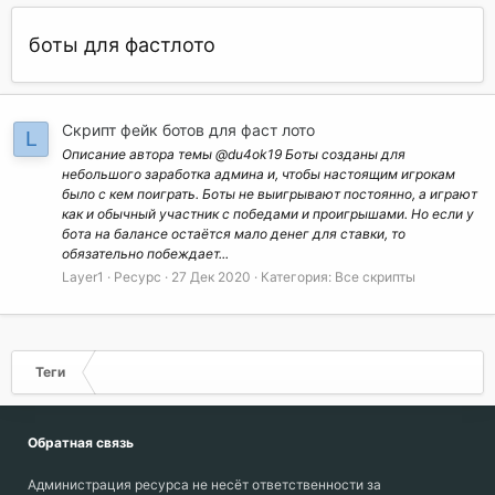
боты для фастлото
Скрипт фейк ботов для фаст лото
L
Описание автора темы @du4ok19 Боты созданы для
небольшого заработка админа и, чтобы настоящим игрокам
было с кем поиграть. Боты не выигрывают постоянно, а играют
как и обычный участник с победами и проигрышами. Но если у
бота на балансе остаётся мало денег для ставки, то
обязательно побеждает...
Layer1
Ресурс
27 Дек 2020
Категория:
Все скрипты
Теги
Обратная связь
Администрация ресурса не несёт ответственности за