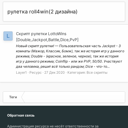
рулетка roll4win(2 дизайна)
Скрипт рулетки LottoWins
L
[Double,Jackpot,Battle,Dice,PvP]
Новый скрипт рулетки! — Пользовательская часть Jackpot - 3
комнаты (Мажор, Классик, Бомж), так же история игр у данного
режима; Double - (красное, зеленое, черное), так же история
игр у данного режима; Coinflip - или же PVP, 50/50. Участвуют
два человека, решит всё только рандом; Dice - что-то...
Layer1
Ресурс
27 Дек 2020
Категория:
Все скрипты
Теги
Обратная связь
Администрация ресурса не несёт ответственности за