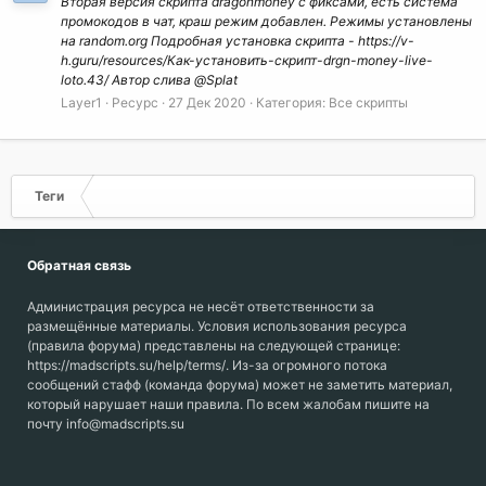
Вторая версия скрипта dragonmoney с фиксами, есть система
промокодов в чат, краш режим добавлен. Режимы установлены
на random.org Подробная установка скрипта - https://v-
h.guru/resources/Как-установить-скрипт-drgn-money-live-
loto.43/ Автор слива @Splat
Layer1
Ресурс
27 Дек 2020
Категория:
Все скрипты
Теги
Обратная связь
Администрация ресурса не несёт ответственности за
размещённые материалы. Условия использования ресурса
(правила форума) представлены на следующей странице:
https://madscripts.su/help/terms/. Из-за огромного потока
сообщений стафф (команда форума) может не заметить материал,
который нарушает наши правила. По всем жалобам пишите на
почту info@madscripts.su