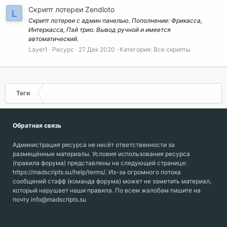
Скрипт лотереи Zendloto
L
Скрипт лотереи с админ панелью. Пополнение: Фрикасса,
Интеркасса, Пэй трио. Вывод ручной и имеется
автоматический.
Layer1
Ресурс
27 Дек 2020
Категория:
Все скрипты
Теги
Обратная связь
Администрация ресурса не несёт ответственности за
размещённые материалы. Условия использования ресурса
(правила форума) представлены на следующей странице:
https://madscripts.su/help/terms/. Из-за огромного потока
сообщений стафф (команда форума) может не заметить материал,
который нарушает наши правила. По всем жалобам пишите на
почту info@madscripts.su