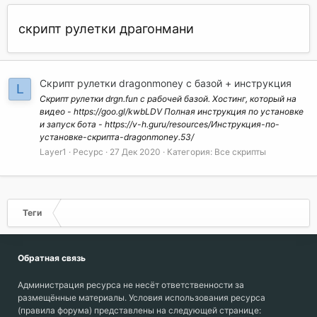
скрипт рулетки драгонмани
Скрипт рулетки dragonmoney с базой + инструкция
L
Скрипт рулетки drgn.fun с рабочей базой. Хостинг, который на
видео - https://goo.gl/kwbLDV Полная инструкция по установке
и запуск бота - https://v-h.guru/resources/Инструкция-по-
установке-скрипта-dragonmoney.53/
Layer1
Ресурс
27 Дек 2020
Категория:
Все скрипты
Теги
Обратная связь
Администрация ресурса не несёт ответственности за
размещённые материалы. Условия использования ресурса
(правила форума) представлены на следующей странице: