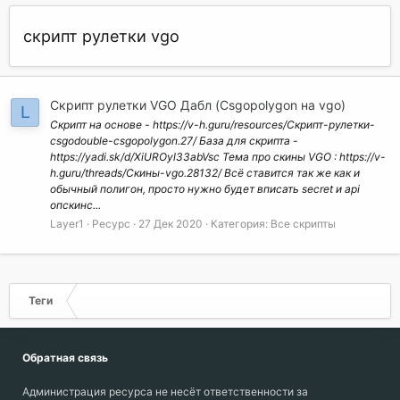
скрипт рулетки vgo
Скрипт рулетки VGO Дабл (Csgopolygon на vgo)
L
Скрипт на основе - https://v-h.guru/resources/Скрипт-рулетки-
csgodouble-csgopolygon.27/ База для скрипта -
https://yadi.sk/d/XiUROyl33abVsc Тема про скины VGO : https://v-
h.guru/threads/Скины-vgo.28132/ Всё ставится так же как и
обычный полигон, просто нужно будет вписать secret и api
опскинс...
Layer1
Ресурс
27 Дек 2020
Категория:
Все скрипты
Теги
Обратная связь
Администрация ресурса не несёт ответственности за