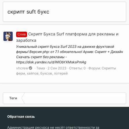
скрипт suft букс
Скрипт Букса Surf платформа для рекламы и
Слив
заработка
Уникальный скрипт букса Surf 2023 на движке фруктовой
фермы! Версия php: от 7.1 обязательно! Архив: Скрипт + Дизайн
Скачать скрипт без рекламы -
https://disk.yandex.ru/d/WIObYXMsksPmAg
vhcrew
Тема
2 Сен 2023
Ответы: 0
Форум:
Скрипты
ферм, хайпов, буксов, лотерей
Теги
Обратная связь
Администрация ресурса не несёт ответственности за