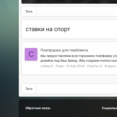
Теги
ставки на спорт
Платформа для гемблинга
C
Мы предоставляем всестороннюю платформу упра
дизайна под Ваш бренд. (Мы создаем полностью 
colatych
Тема
13 Апр 2024
Ответы: 0
Форум:
Теги
Обратная связь
Социальн