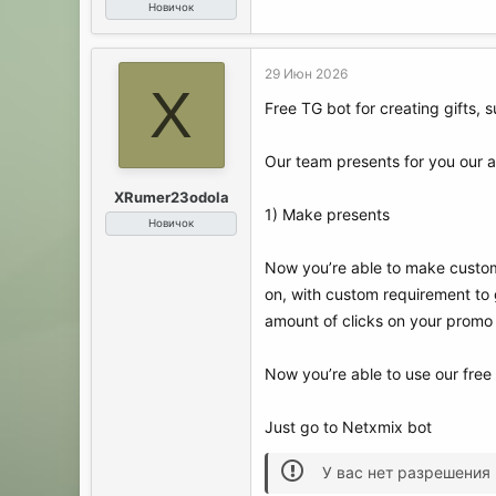
Новичок
29 Июн 2026
X
Free TG bot for creating gifts, 
Our team presents for you our al
XRumer23odola
1) Make presents
Новичок
Now you’re able to make custom 
on, with custom requirement to g
amount of clicks on your promo l
Now you’re able to use our free o
Just go to Netxmix bot
У вас нет разрешения