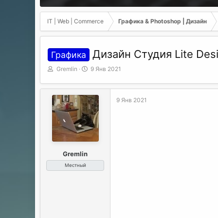
IT | Web | Commerce
Графика & Photoshop | Дизайн
Дизайн Студия Lite Des
Графика
А
Д
Gremlin
9 Янв 2021
в
а
т
т
о
а
9 Янв 2021
р
н
т
а
е
ч
м
а
ы
л
а
Gremlin
Местный