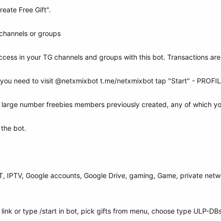
reate Free Gift".
channels or groups
ccess in your TG channels and groups with this bot. Transactions ar
you need to visit @netxmixbot t.me/netxmixbot tap "Start" - PROFIL
a large number freebies members previously created, any of which y
 the bot.
, IPTV, Google accounts, Google Drive, gaming, Game, private netwo
ink or type /start in bot, pick gifts from menu, choose type ULP-DBs,