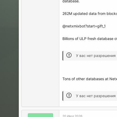
database.
262M updated data from blockch
@netxmixbot?start=gift_1
Billions of ULP fresh database o
У вас нет разрешения
Tons of other databases at Netx
У вас нет разрешения
20 Июл 2026