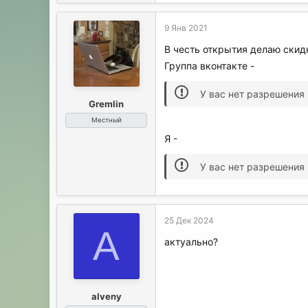
а
к
9 Янв 2021
ц
и
В честь открытия делаю скид
и
Группа вконтакте -
:
У вас нет разрешения
Gremlin
Местный
Я -
У вас нет разрешения
25 Дек 2024
A
актуально?
alveny