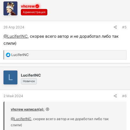
к
vhcrew
ц
и
Администрация
и
:
26 Апр 2024
#5
@LuciferINC
, скорее всего автор и не доработал либо так
слили)
Р
LuciferINC
е
а
к
L
LuciferINC
ц
и
Новичок
и
:
2 Май 2024
#6
vhcrew написал(а):
@LuciferINC
, скорее всего автор и не доработал либо так
слили)