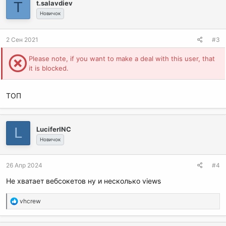
T
t.salavdiev
Новичок
2 Сен 2021
#3
Please note, if you want to make a deal with this user, that
it is blocked.
ТОП
L
LuciferINC
Новичок
26 Апр 2024
#4
Не хватает вебсокетов ну и несколько views
Р
vhcrew
е
а