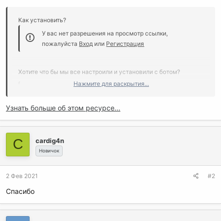
Как установить?
У вас нет разрешения на просмотр ссылки,
пожалуйста
Вход
или
Регистрация
Хотите что бы мы все настроили и установили с ботом?
Нажмите для раскрытия...
У вас нет разрешения на просмотр ссылки,
пожалуйста
Вход
или
Регистрация
Узнать больше об этом ресурсе...
[/
C
cardig4n
Новичок
2 Фев 2021
#2
Спасибо