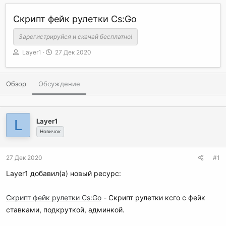
Скрипт фейк рулетки Cs:Go
Зарегистрируйся и скачай бесплатно!
А
Д
Layer1
27 Дек 2020
в
а
т
т
о
а
Обзор
Обсуждение
р
н
т
а
е
ч
м
а
L
Layer1
ы
л
Новичок
а
27 Дек 2020
#1
Layer1 добавил(а) новый ресурс:
Скрипт фейк рулетки Cs:Go
- Скрипт рулетки ксго с фейк
ставками, подкруткой, админкой.