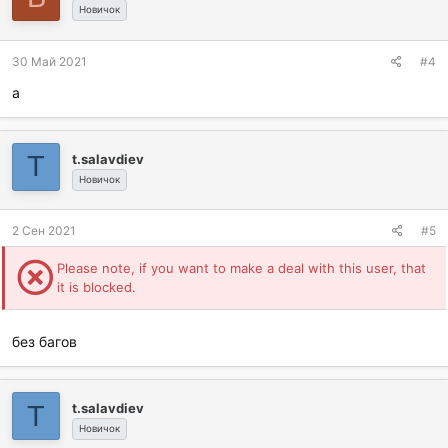
Новичок
30 Май 2021
#4
а
T
t.salavdiev
Новичок
2 Сен 2021
#5
Please note, if you want to make a deal with this user, that
it is blocked.
без багов
T
t.salavdiev
Новичок