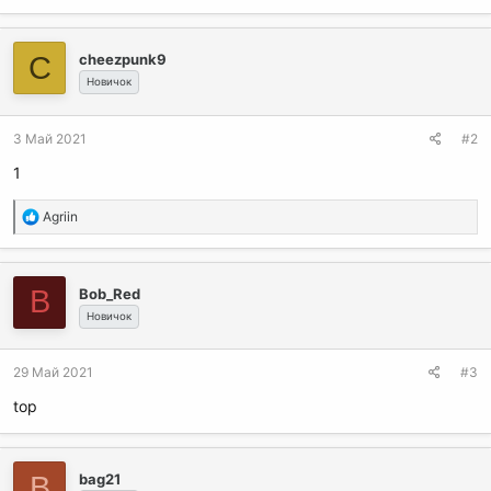
е
а
к
C
cheezpunk9
ц
и
Новичок
и
:
3 Май 2021
#2
1
Р
Agriin
е
а
к
B
Bob_Red
ц
и
Новичок
и
:
29 Май 2021
#3
top
B
bag21