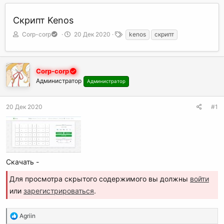
Скрипт Kenos
А
Д
Т
Corp-corp
20 Дек 2020
kenos
скрипт
в
а
е
т
т
г
о
а
и
р
н
Corp-corp
т
а
Администратор
Администратор
е
ч
м
а
ы
л
20 Дек 2020
#1
а
Скачать -
Для просмотра скрытого содержимого вы должны
войти
или
зарегистрироваться
.
Р
Agriin