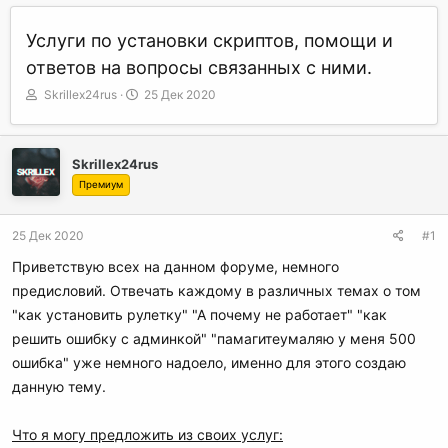
Услуги по установки скриптов, помощи и
ответов на вопросы связанных с ними.
А
Д
Skrillex24rus
25 Дек 2020
в
а
т
т
о
а
Skrillex24rus
р
н
т
а
Премиум
е
ч
м
а
25 Дек 2020
#1
ы
л
а
Приветствую всех на данном форуме, немного
предисловий. Отвечать каждому в различных темах о том
"как установить рулетку" "А почему не работает" "как
решить ошибку с админкой" "памагитеумаляю у меня 500
ошибка" уже немного надоело, именно для этого создаю
данную тему.
Что я могу предложить из своих услуг: