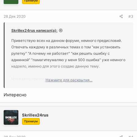
Премиум
28 Дек 2020
#3
Skrillex24rus написал(а):
Приветствую всех на данном форуме, немного предисловий.
Отвечать каждому в различных темах о том "как установить
рулетку" "А почему не работает" "как решить ошибку с
админкой" "памагитеумаляю у меня 500 ошибка" уже немного
надоело, именно для этого создаю данную тему.
Что я могу предложить из своих услуг:
Нажмите для раскрытия...
Настройка Вашего VDS сервера под стабильную
Интересно
работу скрипта
Установка скриптов с дальнейшей инструкцией
пользования
Помощь с решением Ваших проблем возникших во
Skrillex24rus
время работы со скриптом либо установкой и
Премиум
настройкой ПО на сервере
И другие Ваши проблемы связанные с данной