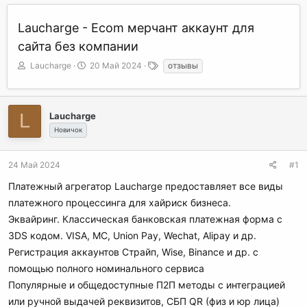
Laucharge - Ecom мерчант аккаунт для
сайта без компании
А
Д
Т
Laucharge
20 Май 2024
отзывы
в
а
е
т
т
г
о
а
и
р
н
L
Laucharge
т
а
Новичок
е
ч
м
а
ы
л
24 Май 2024
#1
а
Платежный агрегатор Laucharge предоставляет все виды
платежного процессинга для хайриск бизнеса.
Эквайринг. Классическая банковская платежная форма с
3DS кодом. VISA, MC, Union Pay, Wechat, Alipay и др.
Регистрация аккаунтов Страйп, Wise, Binance и др. с
помощью полного номинального сервиса
Популярные и общедоступные П2П методы с интеграцией
или ручной выдачей реквизитов, СБП QR (физ и юр лица)