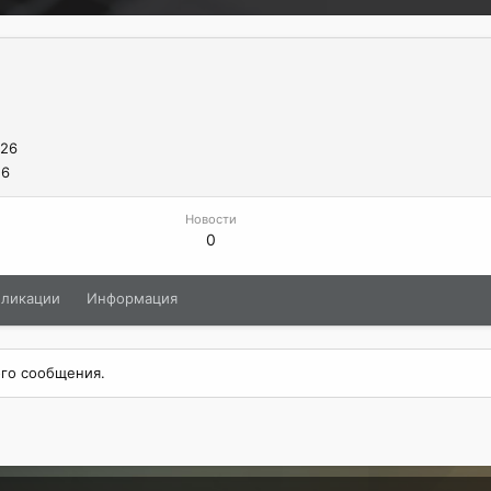
026
26
Новости
0
бликации
Информация
ого сообщения.