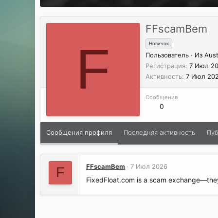
FFscamBem
F
Новичок
Пользователь
·
Из
Aust
Регистрация
7 Июл 2
Активность
7 Июл 20
Сообщения
0
Сообщения профиля
Последняя активность
Пу
FFscamBem
7 Июл 2026
F
FixedFloat.com is a scam exchange—they 