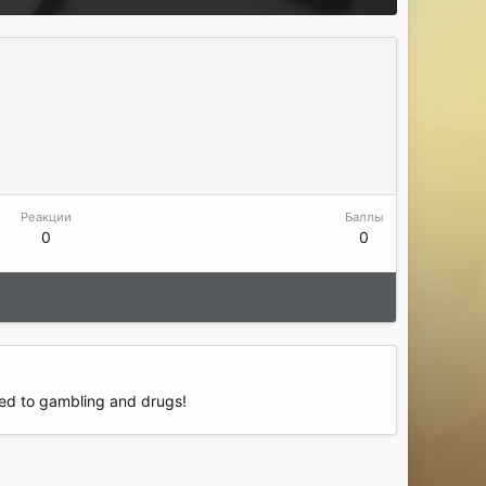
Реакции
Баллы
0
0
ked to gambling and drugs!