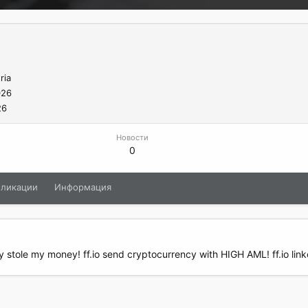
ria
026
26
Новости
0
бликации
Информация
stole my money! ff.io send cryptocurrency with HIGH AML! ff.io lin