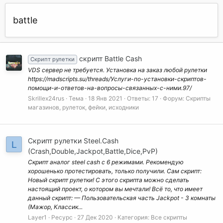
battle
скрипт Battle Cash
Скрипт рулетки
VDS сервер не требуется. Установка на заказ любой рулетки
https://madscripts.su/threads/Услуги-по-установки-скриптов-
помощи-и-ответов-на-вопросы-связанных-с-ними.97/
Skrillex24rus
Тема
18 Янв 2021
Ответы: 17
Форум:
Скрипты
магазинов, рулеток, фейки, исходники
Скрипт рулетки Steel.Cash
L
(Crash,Double,Jackpot,Battle,Dice,PvP)
Скрипт аналог steel cash с 6 режимами. Рекомендую
хорошенько протестировать, только получили. Сам скрипт:
Новый скрипт рулетки! С этого скрипта можно сделать
настоящий проект, о котором вы мечтали! Всё то, что имеет
данный скрипт: — Пользовательская часть Jackpot - 3 комнаты
(Мажор, Классик...
Layer1
Ресурс
27 Дек 2020
Категория:
Все скрипты