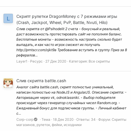
Скрипт рулетки DragonMoney с 7 режимами игры
L
(Crash, Jackpot, Wheel, PvP, Battle, Nvuti, Hilo)
Слив скрипта от @Psihodelit 2 счета - бонусный и реальный,
даст возможность протестировать сайт не пополняя баланс.
Бесплатные монеты - возможность настроить сколько будет
выпадать, и как часто игрок сможет их получать
http://prntscr.com/ojkt9a Требование вступить в группу Приз за 8
рефералов...
Layer1
Ресурс
27 Дек 2020
Категория:
Все скрипты
Слив скрипта battle.cash
Аналог сайта battle.cash, скрипт полностью уникальный,
написан полностью на NodeJS и AngularJS. Описание скрипта: -
Авторизация через vk, odnoklassniki. - Выбор победителя
происходит через генератор случайных чисел Random.org. -
Ежедневный бонус для подписчиков группы. - Личный кабинет
с...
Corp-corp
Тема
18 Дек 2020
Ответы: 34
Форум:
Скрипты
магазинов, рулеток, фейки, исходники