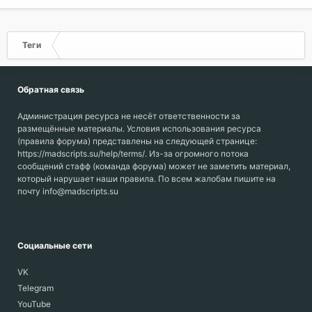
Теги
Обратная связь
Администрация ресурса не несёт ответственности за
размещённые материалы. Условия использования ресурса
(правила форума) представлены на следующей странице:
https://madscripts.su/help/terms/. Из-за огромного потока
сообщений стафф (команда форума) может не заметить материал,
который нарушает наши правила. По всем жалобам пишите на
почту info@madscripts.su
Социальные сети
VK
Telegram
YouTube