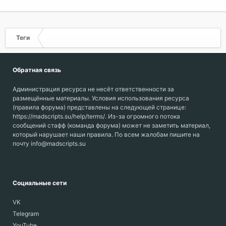
Теги
Обратная связь
Администрация ресурса не несёт ответственности за
размещённые материалы. Условия использования ресурса
(правила форума) представлены на следующей странице:
https://madscripts.su/help/terms/. Из-за огромного потока
сообщений стафф (команда форума) может не заметить материал,
который нарушает наши правила. По всем жалобам пишите на
почту info@madscripts.su
Социальные сети
VK
Telegram
YouTube