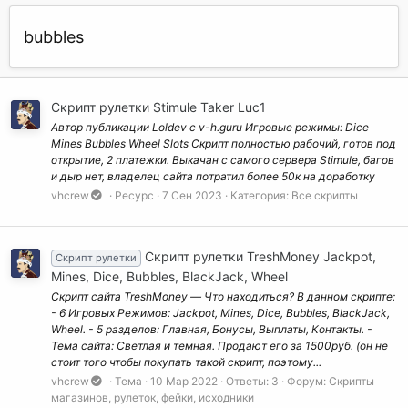
bubbles
Скрипт рулетки Stimule Taker Luc1
Автор публикации Loldev c v-h.guru Игровые режимы: Dice
Mines Bubbles Wheel Slots Скрипт полностью рабочий, готов под
открытие, 2 платежки. Выкачан с самого сервера Stimule, багов
и дыр нет, владелец сайта потратил более 50к на доработку
vhcrew
Ресурс
7 Сен 2023
Категория:
Все скрипты
Скрипт рулетки TreshMoney Jackpot,
Скрипт рулетки
Mines, Dice, Bubbles, BlackJack, Wheel
Скрипт сайта TreshMoney — Что находиться? В данном скрипте:
- 6 Игровых Режимов: Jackpot, Mines, Dice, Bubbles, BlackJack,
Wheel. - 5 разделов: Главная, Бонусы, Выплаты, Контакты. -
Тема сайта: Светлая и темная. Продают его за 1500руб. (он не
стоит того чтобы покупать такой скрипт, поэтому...
vhcrew
Тема
10 Мар 2022
Ответы: 3
Форум:
Скрипты
магазинов, рулеток, фейки, исходники