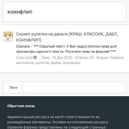
коинфлип
Скрипт рулетки на деньги [КРАШ, КЛАССИК, ДАБЛ,
КОИНФЛИП]
Скачать - *** Скрытый текст: У Вас недостаточно прав для
просмотра скрытого текста. Посетите тему на форуме! ***
Corp-corp
Тема
19 Дек 2020
Ответы: 32
Форум:
Скрипты
магазинов, рулеток, фейки, исходники
Теги
Обратная связь
Администрация ресурса не несёт ответственности за
размещённые материалы. Условия использования ресурса
(правила форума) представлены на следующей странице: