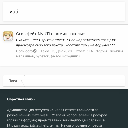
rvuti
Слив фейк NVUTI с админ панелью
Скачать - *** Скрытый текст: У Вас недостаточно прав для
просмотра скрытого текста. Посетите тему на форуме! ***
Corp-corp
Тема
19 Дек 2020
Ответы: 14
Форум:
Скрипты
магазинов, рулеток, фейки, исходники
Теги
Обратная связь
Администрация ресурса не несёт ответственности за
размещённые материалы. Условия использования ресурса
(правила форума) представлены на следующей странице:
https://madscripts.su/help/terms/. Из-за огромного потока