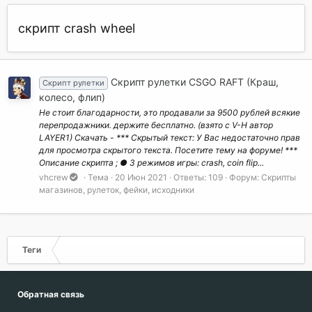
скрипт crash wheel
Скрипт рулетки CSGO RAFT (Краш,
Скрипт рулетки
колесо, флип)
Не стоит благодарности, это продавали за 9500 рублей всякие
перепродажники. держите бесплатно. (взято с V-H автор
LAYER1) Скачать - *** Скрытый текст: У Вас недостаточно прав
для просмотра скрытого текста. Посетите тему на форуме! ***
Описание скрипта ; ● 3 режимов игры: crash, coin flip...
vhcrew
Тема
20 Июн 2021
Ответы: 109
Форум:
Скрипты
магазинов, рулеток, фейки, исходники
Теги
Обратная связь