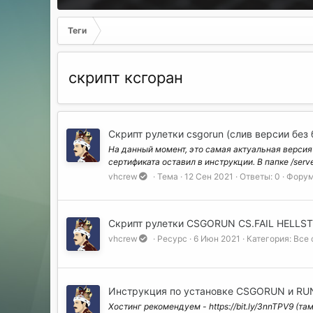
Теги
скрипт ксгоран
Скрипт рулетки csgorun (слив версии без 
На данный момент, это самая актуальная версия 
сертификата оставил в инструкции. В папке /serv
vhcrew
Тема
12 Сен 2021
Ответы: 0
Форум
Скрипт рулетки CSGORUN CS.FAIL HELLS
vhcrew
Ресурс
6 Июн 2021
Категория:
Все 
Инструкция по установке CSGORUN и RU
Хостинг рекомендуем - https://bit.ly/3nnTPV9 (