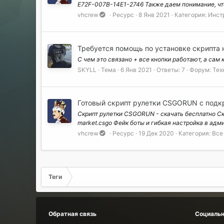
E72F-007B-14E1-2746 Также даем понимание, чт
vhcrew
Ресурс
8 Янв 2021
Категория:
Инст
Требуется помощь по установке скрипта 
С чем это связано + все кнопки работают, а сам 
SKYLL
Тема
6 Янв 2021
Ответы: 7
Форум:
Тех
Готовый скрипт рулетки CSGORUN с подк
Скрипт рулетки CSGORUN - скачать бесплатно Ск
market.csgo Фейк боты и гибкая настройка в адми
vhcrew
Ресурс
19 Дек 2020
Категория:
Все
Теги
Обратная связь
Социальн