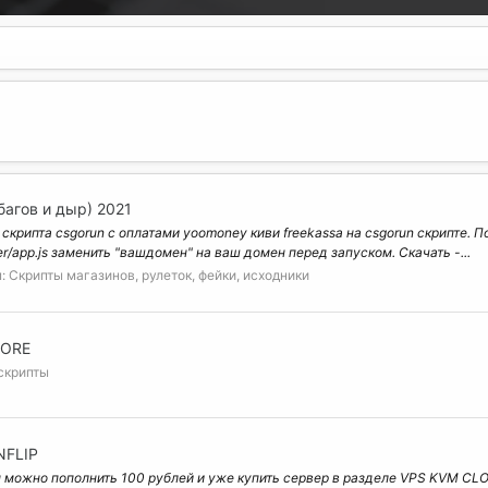
багов и дыр) 2021
скрипта csgorun c оплатами yoomoney киви freekassa на csgorun скрипте.
er/app.js заменить "вашдомен" на ваш домен перед запуском. Скачать -...
:
Скрипты магазинов, рулеток, фейки, исходники
TORE
скрипты
NFLIP
там можно пополнить 100 рублей и уже купить сервер в разделе VPS KVM CLO