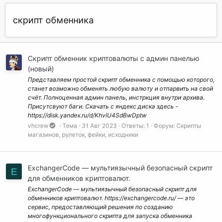
скрипт обменника
Скрипт обменник криптовалюты с админ панелью
(новый)
Представляем простой скрипт обменника с помощью которого,
станет возможно обменять любую валюту и отпарвить на свой
счёт. Полноценная админ панель, инстркция внутри архива.
Присутсвуют баги. Скачать с яндекс диска здесь -
https://disk.yandex.ru/d/KhvlU4SdBwDptw
vhcrew
Тема
31 Авг 2023
Ответы: 1
Форум:
Скрипты
магазинов, рулеток, фейки, исходники
ExchangerCode — мультиязычный безопасный скрипт
E
для обменников криптовалют.
ExchangerCode — мультиязычный безопасный скрипт для
обменников криптовалют. https://exchangercode.ru/ — это
сервис, предоставляющий решения по созданию
многофункционального скрипта для запуска обменника