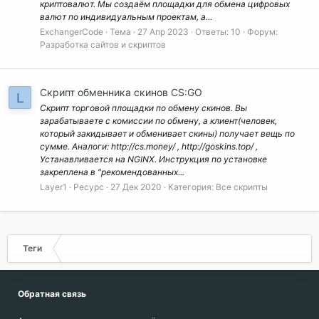
криптовалют. Мы создаём площадки для обмена цифровых
валют по индивидуальным проектам, а...
ExchangerCode
Тема
27 Апр 2023
Ответы: 10
Форум:
Разработка сайтов и скриптов
Скрипт обменника скинов CS:GO
L
Скрипт торговой площадки по обмену скинов. Вы
зарабатываете с комиссии по обмену, а клиент(человек,
который закидывает и обменивает скины) получает вещь по
сумме. Аналоги: http://cs.money/ , http://goskins.top/ ,
Устанавливается на NGINX. Инструкция по установке
закреплена в "рекомендованных...
Layer1
Ресурс
27 Дек 2020
Категория:
Все скрипты
Теги
Обратная связь