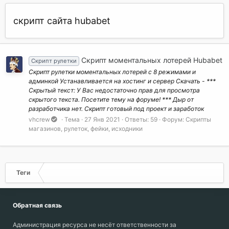
скрипт сайта hubabet
Скрипт моментальных лотерей Hubabet
Скрипт рулетки
Скрипт рулетки моментальных лотерей с 8 режимами и
админкой Устанавливается на хостинг и сервер Скачать - ***
Скрытый текст: У Вас недостаточно прав для просмотра
скрытого текста. Посетите тему на форуме! *** Дыр от
разработчика нет. Скрипт готовый под проект и заработок
vhcrew
Тема
27 Янв 2021
Ответы: 59
Форум:
Скрипты
магазинов, рулеток, фейки, исходники
Теги
Обратная связь
Администрация ресурса не несёт ответственности за